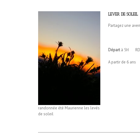
LEVER
DE SOLEIL
Partagez une avent
Départ
à 5H RDV o
A partir de 6 ans
randonnée été Maurienne les levés
de soleil