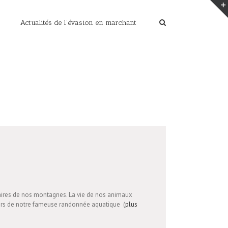
Actualités de l’évasion en marchant
Home
/
Randonnée été Maurienne en Savoie
naires de nos montagnes. La vie de nos animaux
 lors de notre fameuse randonnée aquatique (
plus