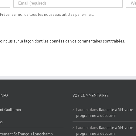
Prévenez-moi de tous les nouveaux articles par e-mail.
oir plus sur la façon dont les données de vos commentaires sont traitées
.
INFO
VOS COMMENTAIRES
nt Guillemin
Laurent
dans
Raquette à SFL votre
programme à découvrir
os
Laurent
dans
Raquette à SFL votre
programme à découvrir
tement St François Longchamp