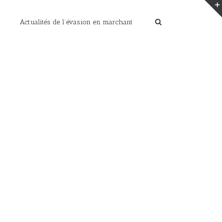
Actualités de l’évasion en marchant
Home
/
Françoise Danjou accompagnatrice rando évasion