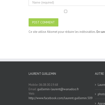
Ce site utilise Akismet pour réduire les indésirables.
En sav
LAURENT GUILLEMIN
AUTRE 
Mobile: 06.08.00.19.68
Laure
Email:
guillemin-laurent@wanadoo.fr
Web:
phot
http://www.facebook.com/laurent.guillemin.509
Appar