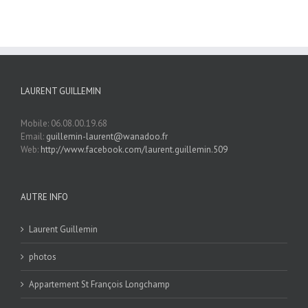
LAURENT GUILLEMIN
Mobile: 06.08.00.19.68
Email:
guillemin-laurent@wanadoo.fr
Web:
http://www.facebook.com/laurent.guillemin.509
AUTRE INFO
Laurent Guillemin
photos
Appartement St François Longchamp