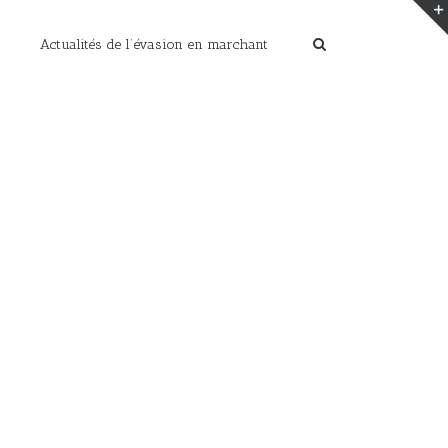
Actualités de l’évasion en marchant
Home
/
Souvenir de Croatie
/
P2110881