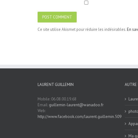
Ce site utilise Akismet pour réduire les indésirables.
En sav
LAURENT GUILLEMIN
AUTRE 
Mobile: 06.08.00.19.68
Laure
Email:
guillemin-laurent@wanadoo.fr
Web:
phot
http://www.facebook.com/laurent.guillemin.509
Appar
Ma qu