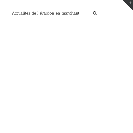
Actualités de l’évasion en marchant
Home
/
Souvenir de Croatie
/
P2110952