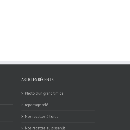
ARTICLES RÉCENTS
Photo d’un grand timide
reportage télé
Nos recettes à l’ortie
Nos recettes au pissenlit