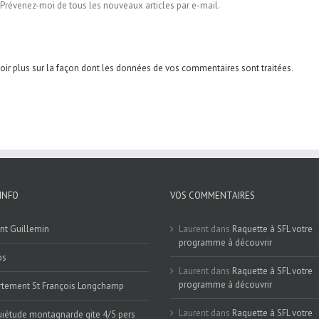
Prévenez-moi de tous les nouveaux articles par e-mail.
oir plus sur la façon dont les données de vos commentaires sont traitées
.
INFO
VOS COMMENTAIRES
nt Guillemin
Laurent
dans
Raquette à SFL votre
programme à découvrir
os
Laurent
dans
Raquette à SFL votre
programme à découvrir
tement St François Longchamp
Laurent
dans
Raquette à SFL votre
iétude montagnarde gite 4/5 pers