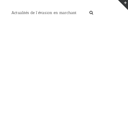
Actualités de l’évasion en marchant
Home
/
les photos de cet été
/
levés de soleil (116)