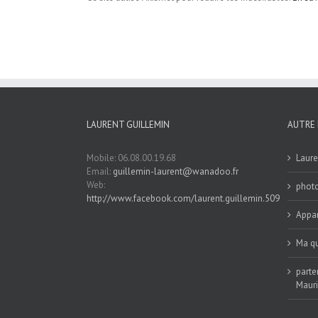
LAURENT GUILLEMIN
AUTRE 
Mobile: 06.08.00.19.68
Laure
Email:
guillemin-laurent@wanadoo.fr
Web:
phot
http://www.facebook.com/laurent.guillemin.509
Appar
Ma qu
parte
Maur