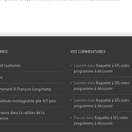
INFO
VOS COMMENTAIRES
nt Guillemin
Laurent
dans
Raquette à SFL votre
programme à découvrir
os
Laurent
dans
Raquette à SFL votre
programme à découvrir
tement St François Longchamp
Laurent
dans
Raquette à SFL votre
iétude montagnarde gite 4/5 pers
programme à découvrir
naires dans la vallées de la
Pascal
dans
Raquette à SFL votre
ienne
programme à découvrir