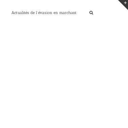
Actualités de l’évasion en marchant
Home
/
les photos de cet été
/
levés de soleil (157)