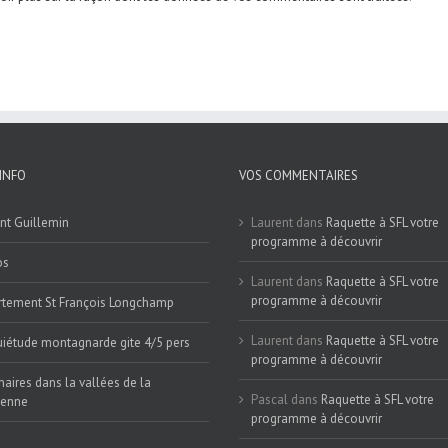
INFO
VOS COMMENTAIRES
nt Guillemin
Laurent
dans
Raquette à SFL votre
programme à découvrir
os
Laurent
dans
Raquette à SFL votre
programme à découvrir
tement St François Longchamp
Laurent
dans
Raquette à SFL votre
iétude montagnarde gite 4/5 pers
programme à découvrir
naires dans la vallées de la
Pascal
dans
Raquette à SFL votre
ienne
programme à découvrir