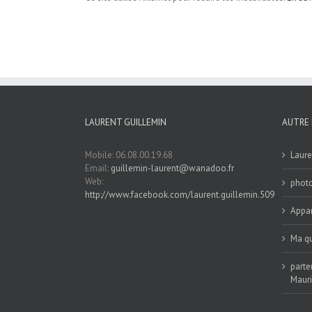
LAURENT GUILLEMIN
AUTRE 
Mobile: 06.08.00.19.68
Laure
Email:
guillemin-laurent@wanadoo.fr
Web:
phot
http://www.facebook.com/laurent.guillemin.509
Appar
Ma qu
parte
Maur