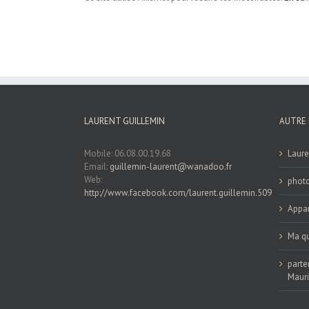
LAURENT GUILLEMIN
AUTRE 
Mobile: 06.08.00.19.68
Laure
Email:
guillemin-laurent@wanadoo.fr
Web:
phot
http://www.facebook.com/laurent.guillemin.509
Appar
Ma qu
parte
Maur