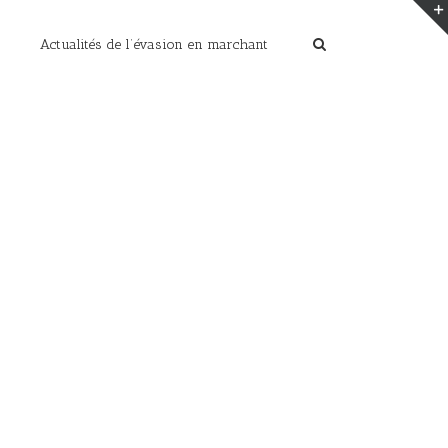
Actualités de l’évasion en marchant
Home
/
les photos de cet été
/
levés de soleil (159)