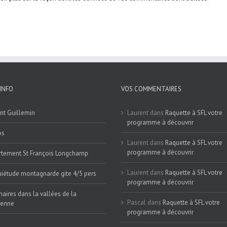
INFO
VOS COMMENTAIRES
nt Guillemin
Laurent
dans
Raquette à SFL votre
programme à découvrir
os
Laurent
dans
Raquette à SFL votre
programme à découvrir
tement St François Longchamp
Laurent
dans
Raquette à SFL votre
iétude montagnarde gite 4/5 pers
programme à découvrir
naires dans la vallées de la
Pascal
dans
Raquette à SFL votre
ienne
programme à découvrir