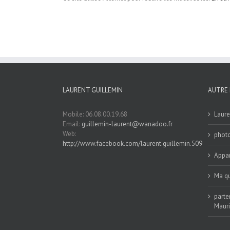
LAURENT GUILLEMIN
AUTRE 
Mobile: 06.08.00.19.68
Laure
Email:
guillemin-laurent@wanadoo.fr
Web:
phot
http://www.facebook.com/laurent.guillemin.509
Appar
Ma qu
parte
Maur