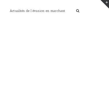
Actualités de l’évasion en marchant
Home
/
les photos de cet été
/
levés de soleil (65)