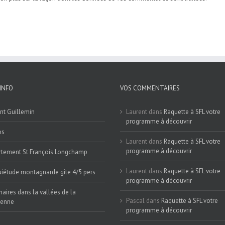
INFO
VOS COMMENTAIRES
nt Guillemin
Laurent
dans
Raquette à SFL votre
programme à découvrir
os
Laurent
dans
Raquette à SFL votre
programme à découvrir
tement St François Longchamp
Laurent
dans
Raquette à SFL votre
iétude montagnarde gite 4/5 pers
programme à découvrir
naires dans la vallées de la
Pascal
dans
Raquette à SFL votre
ienne
programme à découvrir