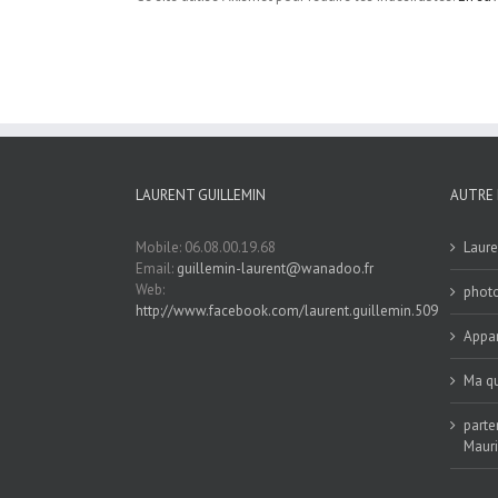
LAURENT GUILLEMIN
AUTRE 
Mobile: 06.08.00.19.68
Laure
Email:
guillemin-laurent@wanadoo.fr
Web:
phot
http://www.facebook.com/laurent.guillemin.509
Appar
Ma qu
parte
Maur