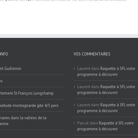
INFO
VOS COMMENTAIRES
nt Guillemin
Laurent
dans
Raquette à SFL votre
programme à découvrir
os
Laurent
dans
Raquette à SFL votre
programme à découvrir
tement St François Longchamp
Laurent
dans
Raquette à SFL votre
iétude montagnarde gite 4/5 pers
programme à découvrir
naires dans la vallées de la
Pascal
dans
Raquette à SFL votre
ienne
programme à découvrir