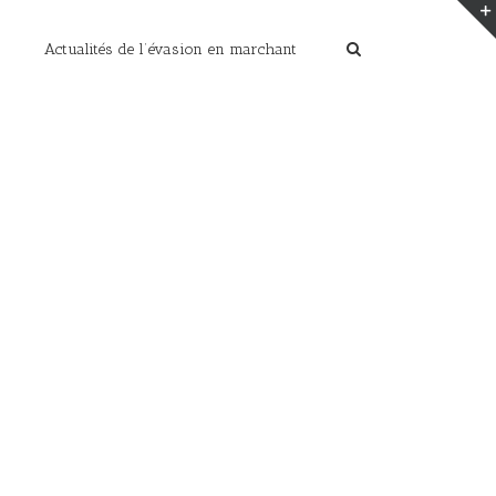
Actualités de l’évasion en marchant
Home
/
les photos de cet été
/
P1030055