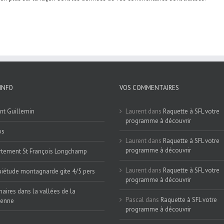
INFO
VOS COMMENTAIRES
nt Guillemin
Laurent
dans
Raquette à SFL votre
programme à découvrir
os
Laurent
dans
Raquette à SFL votre
programme à découvrir
tement St François Longchamp
Laurent
dans
Raquette à SFL votre
iétude montagnarde gite 4/5 pers
programme à découvrir
naires dans la vallées de la
Pascal
dans
Raquette à SFL votre
ienne
programme à découvrir