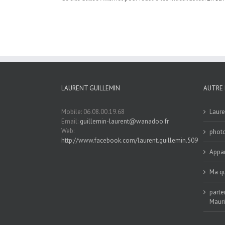
LAURENT GUILLEMIN
AUTRE 
Mobile: 06.08.00.19.68
Laure
Email:
guillemin-laurent@wanadoo.fr
Web:
phot
http://www.facebook.com/laurent.guillemin.509
Appar
Ma qu
parte
Maur