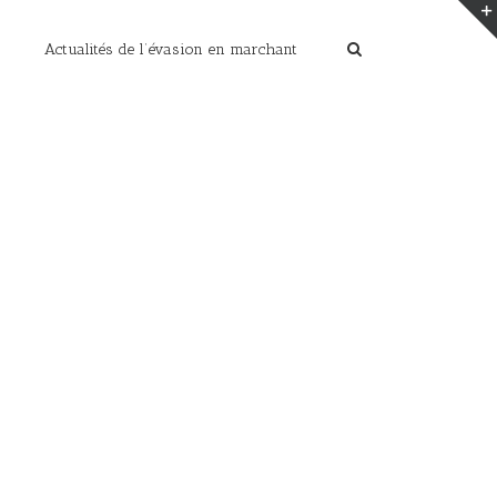
Actualités de l’évasion en marchant
Home
/
les photos de cet été
/
P1030069