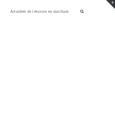
Actualités de l’évasion en marchant
Home
/
Paysages de montagnes en photos
/
marmottes (6)