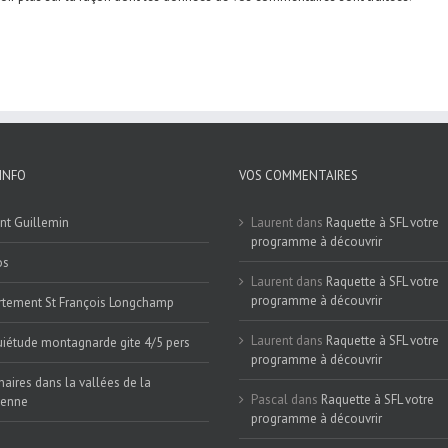
INFO
VOS COMMENTAIRES
nt Guillemin
Laurent
dans
Raquette à SFL votre
programme à découvrir
os
Laurent
dans
Raquette à SFL votre
programme à découvrir
tement St François Longchamp
Laurent
dans
Raquette à SFL votre
iétude montagnarde gite 4/5 pers
programme à découvrir
naires dans la vallées de la
Pascal
dans
Raquette à SFL votre
ienne
programme à découvrir