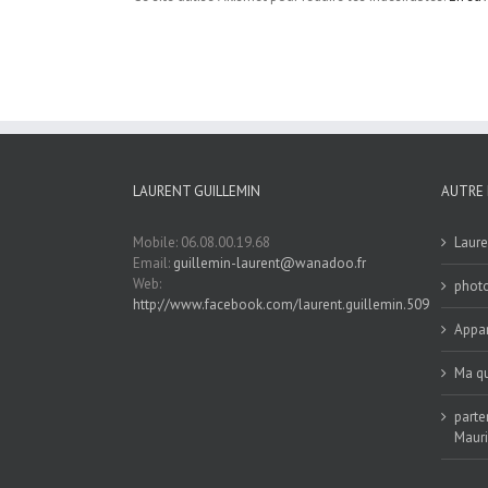
LAURENT GUILLEMIN
AUTRE 
Mobile: 06.08.00.19.68
Laure
Email:
guillemin-laurent@wanadoo.fr
Web:
phot
http://www.facebook.com/laurent.guillemin.509
Appar
Ma qu
parte
Maur