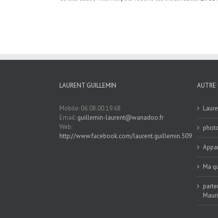
LAURENT GUILLEMIN
AUTRE 
Mobile: 06.08.00.19.68
Laure
Email:
guillemin-laurent@wanadoo.fr
Web:
phot
http://www.facebook.com/laurent.guillemin.509
Appar
Ma qu
parte
Maur