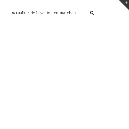
Actualités de l’évasion en marchant
Home
/
Paysages de montagnes en photos
/
marmottes (62)