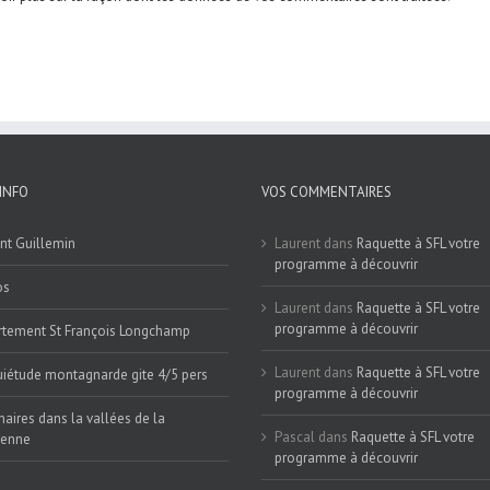
INFO
VOS COMMENTAIRES
nt Guillemin
Laurent
dans
Raquette à SFL votre
programme à découvrir
os
Laurent
dans
Raquette à SFL votre
programme à découvrir
tement St François Longchamp
Laurent
dans
Raquette à SFL votre
iétude montagnarde gite 4/5 pers
programme à découvrir
naires dans la vallées de la
Pascal
dans
Raquette à SFL votre
ienne
programme à découvrir