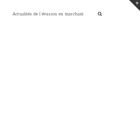
Actualités de l’évasion en marchant
Home
/
Paysages de montagnes en photos
/
noct sfl (4)