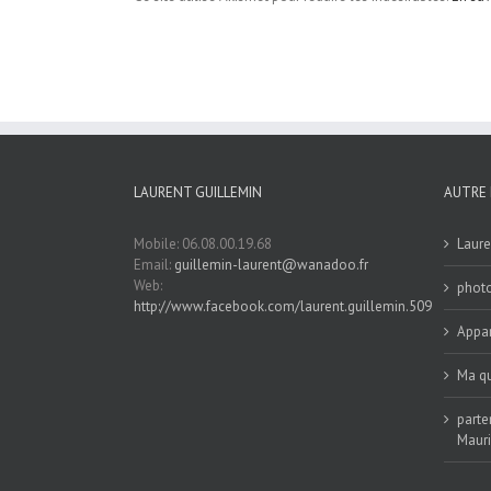
LAURENT GUILLEMIN
AUTRE 
Mobile: 06.08.00.19.68
Laure
Email:
guillemin-laurent@wanadoo.fr
Web:
phot
http://www.facebook.com/laurent.guillemin.509
Appar
Ma qu
parte
Maur