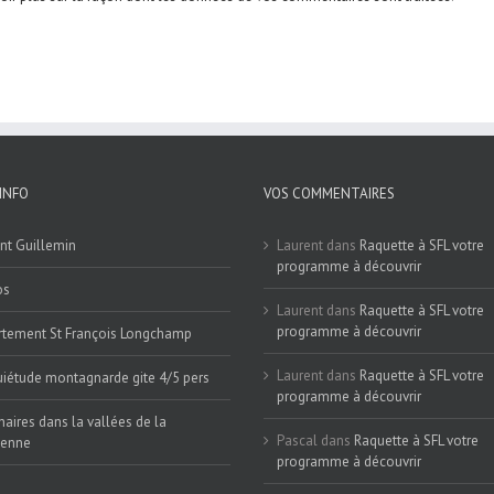
INFO
VOS COMMENTAIRES
nt Guillemin
Laurent
dans
Raquette à SFL votre
programme à découvrir
os
Laurent
dans
Raquette à SFL votre
programme à découvrir
tement St François Longchamp
Laurent
dans
Raquette à SFL votre
iétude montagnarde gite 4/5 pers
programme à découvrir
naires dans la vallées de la
Pascal
dans
Raquette à SFL votre
ienne
programme à découvrir