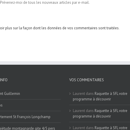
Prévenez-moi de tous les nouveaux articles par e-mail.
oir plus sur la façon dont les données de vos commentaires sont traitées
.
INFO
VOS COMMENTAIRES
nt Guillemin
Laurent
dans
Raquette à SFL votre
programme à découvrir
os
Laurent
dans
Raquette à SFL votre
programme à découvrir
tement St François Longchamp
Laurent
dans
Raquette à SFL votre
iétude montagnarde gite 4/5 pers