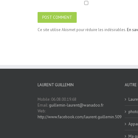
Ce site utilise Akismet pour réduire les indésirables.
En sav
LAURENT GUILLEMIN
AUTRE 
Mobile: 06.08.00.19.68
Laure
Email:
guillemin-laurent@wanadoo.fr
Web:
phot
http://www.facebook.com/laurent.guillemin.509
Appar
Ma qu