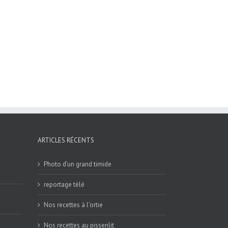
ARTICLES RÉCENTS
Photo d’un grand timide
reportage télé
Nos recettes à l’ortie
Nos recettes au pissenlit