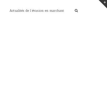
Actualités de l’évasion en marchant
Home
/
Paysages de montagnes en photos
/
P2100130