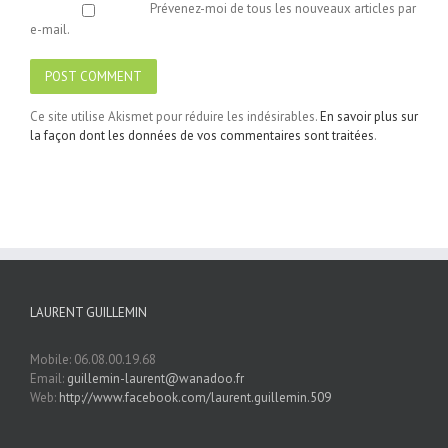
Prévenez-moi de tous les nouveaux articles par
e-mail.
Ce site utilise Akismet pour réduire les indésirables.
En savoir plus sur
la façon dont les données de vos commentaires sont traitées
.
LAURENT GUILLEMIN
Mobile: 06.08.00.19.68
Email:
guillemin-laurent@wanadoo.fr
Web:
http://www.facebook.com/laurent.guillemin.509