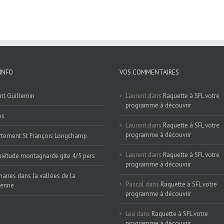
INFO
VOS COMMENTAIRES
nt Guillemin
Laurent
dans
Raquette à SFL votre
programme à découvrir
os
Laurent
dans
Raquette à SFL votre
programme à découvrir
tement St François Longchamp
Laurent
dans
Raquette à SFL votre
iétude montagnarde gite 4/5 pers
programme à découvrir
naires dans la vallées de la
Pascal
dans
Raquette à SFL votre
ienne
programme à découvrir
Lea
dans
Raquette à SFL votre
programme à découvrir