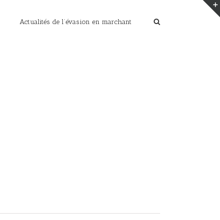
Actualités de l’évasion en marchant
Home
/
20170904_125238