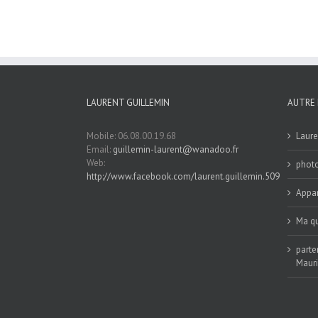
LAURENT GUILLEMIN
AUTRE 
Mobile: 06.08.00.19.68
Laure
Email:
guillemin-laurent@wanadoo.fr
Web:
phot
http://www.facebook.com/laurent.guillemin.509
Appar
Ma qu
parte
Maur