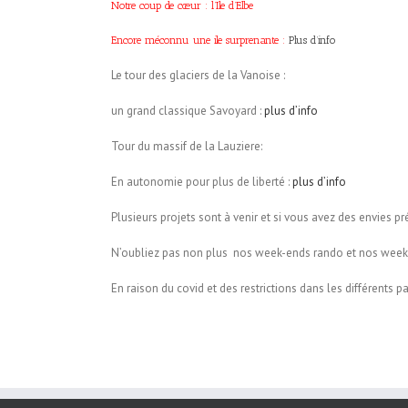
Notre coup de cœur : l’Ile d’Elbe
Encore méconnu une ile surprenante :
Plus d’info
Le tour des glaciers de la Vanoise :
un grand classique Savoyard :
plus d’info
Tour du massif de la Lauziere:
En autonomie pour plus de liberté :
plus d’info
Plusieurs projets sont à venir et si vous avez des envies pr
N’oubliez pas non plus nos week-ends rando et nos week-
En raison du covid et des restrictions dans les différents p