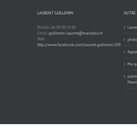
LAURENT GUILLEMIN
AUTRE 
Mobile: 06.08.00.19.68
Laure
Email:
guillemin-laurent@wanadoo.fr
Web:
phot
http://www.facebook.com/laurent.guillemin.509
Appar
Ma qu
parte
Maur
Copyright 2015 Laurent GUILLEMIN |Tous droits réservés | Ré