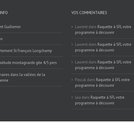
INFO
VOS COMMENTAIRES
nt Guillemin
Laurent
dans
Raquette à SFL votre
programme à découvrir
os
Laurent
dans
Raquette à SFL votre
programme à découvrir
tement St François Longchamp
Laurent
dans
Raquette à SFL votre
iétude montagnarde gite 4/5 pers
programme à découvrir
naires dans la vallées de la
Pascal
dans
Raquette à SFL votre
ienne
programme à découvrir
Lea
dans
Raquette à SFL votre
programme à découvrir
alisé par Sandie