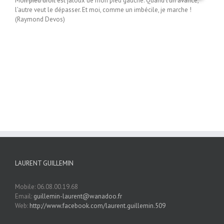
Mon pied droit est jaloux de mon pied gauche. Quand l’un avance,
l’autre veut le dépasser. Et moi, comme un imbécile, je marche !
(Raymond Devos)
LAURENT GUILLEMIN
Mobile: 06.08.00.19.68
Email:
guillemin-laurent@wanadoo.fr
Web:
http://www.facebook.com/laurent.guillemin.509