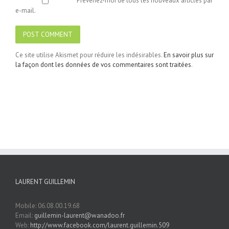
Prévenez-moi de tous les nouveaux articles par
e-mail.
Ce site utilise Akismet pour réduire les indésirables.
En savoir plus sur
la façon dont les données de vos commentaires sont traitées
.
LAURENT GUILLEMIN
Mobile: 06.08.00.19.68
Email:
guillemin-laurent@wanadoo.fr
Web:
http://www.facebook.com/laurent.guillemin.509