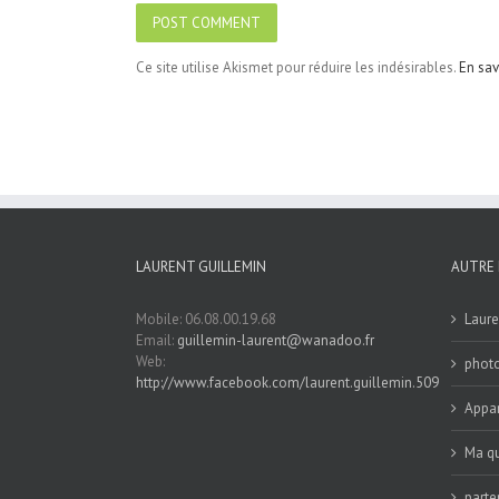
Ce site utilise Akismet pour réduire les indésirables.
En sav
LAURENT GUILLEMIN
AUTRE 
Mobile: 06.08.00.19.68
Laure
Email:
guillemin-laurent@wanadoo.fr
Web:
phot
http://www.facebook.com/laurent.guillemin.509
Appar
Ma qu
parte