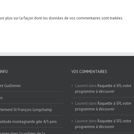
oir plus sur la façon dont les données de vos commentaires sont traitées
.
INFO
VOS COMMENTAIRES
nt Guillemin
Laurent
dans
Raquette à SFL votre
programme à découvrir
os
Laurent
dans
Raquette à SFL votre
programme à découvrir
tement St François Longchamp
Laurent
dans
Raquette à SFL votre
iétude montagnarde gite 4/5 pers
programme à découvrir
naires dans la vallées de la