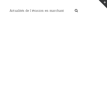
Actualités de l’évasion en marchant
Home
/
nocturne en raquette