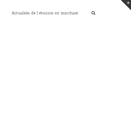
Actualités de l’évasion en marchant
Home
/
l’art au naturel