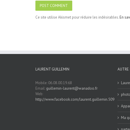
Ce site utilise Akismet pour réduire les indésirables.
En sav
LAURENT GUILLEMIN
AUTRE 
Mobile: 06.08.00.19.68
Laure
Email:
guillemin-laurent@wanadoo.fr
Web:
phot
http://www.facebook.com/laurent.guillemin.509
Appar
Ma qu
parte