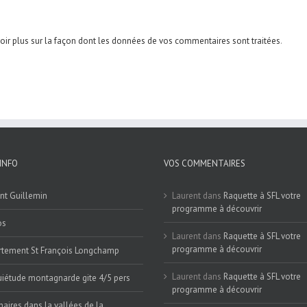
oir plus sur la façon dont les données de vos commentaires sont traitées
.
INFO
VOS COMMENTAIRES
nt Guillemin
Laurent
dans
Raquette à SFL votre
programme à découvrir
os
Laurent
dans
Raquette à SFL votre
programme à découvrir
tement St François Longchamp
Laurent
dans
Raquette à SFL votre
iétude montagnarde gite 4/5 pers
programme à découvrir
naires dans la vallées de la